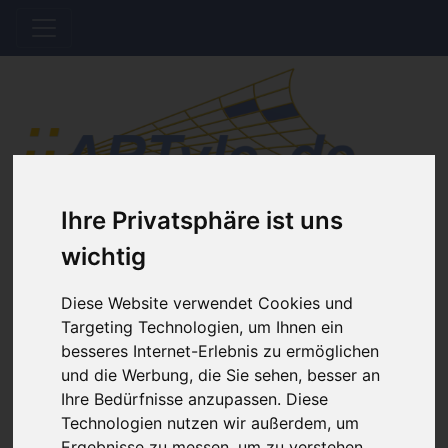
Ihre Privatsphäre ist uns
Hinweis Offline
wichtig
Der Shop wird aktuell gewartet. Es werden
Diese Website verwendet Cookies und
keine Bestellungen bis auf Weiteres bearbeitet.
Targeting Technologien, um Ihnen ein
besseres Internet-Erlebnis zu ermöglichen
und die Werbung, die Sie sehen, besser an
Home
Katalog
Vierbeiner
Ihre Bedürfnisse anzupassen. Diese
Katzenkorb PLATON - Modernes Katzenbett
Technologien nutzen wir außerdem, um
aus Holz
Ergebnisse zu messen, um zu verstehen,