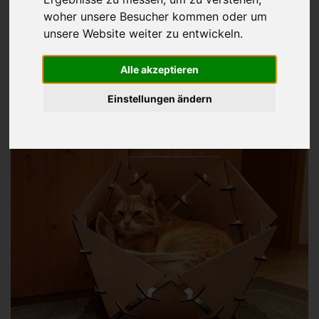
woher unsere Besucher kommen oder um
Katzenkorb PLATON -
unsere Website weiter zu entwickeln.
modernes Katzenbett aus
Alle akzeptieren
Holz
ab 79,95€
Einstellungen ändern
inkl. 19% MwSt. zzgl.
Versand