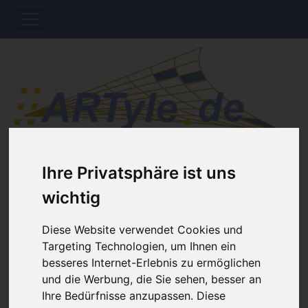
Hinweis Offline
Ihre Privatsphäre ist uns
wichtig
Der Shop wird aktuell gewartet. Es werden
keine Bestellungen bis auf Weiteres bearbeitet.
Diese Website verwendet Cookies und
Targeting Technologien, um Ihnen ein
besseres Internet-Erlebnis zu ermöglichen
Home
Katalog
Basteln, Dekorieren, Schenken
und die Werbung, die Sie sehen, besser an
Buchstaben Zahlen Schriftzeichen
Ihre Bedürfnisse anzupassen. Diese