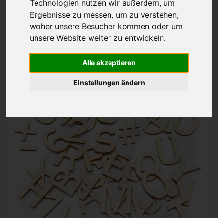
Technologien nutzen wir außerdem, um
Buchstaben Zahlen
Ergebnisse zu messen, um zu verstehen,
Schriftzeichen
woher unsere Besucher kommen oder um
Holz natur
4 cm
unsere Website weiter zu entwickeln.
ab 1,00€
Alle akzeptieren
inkl. 19% MwSt. zzgl.
Versand
Einstellungen ändern