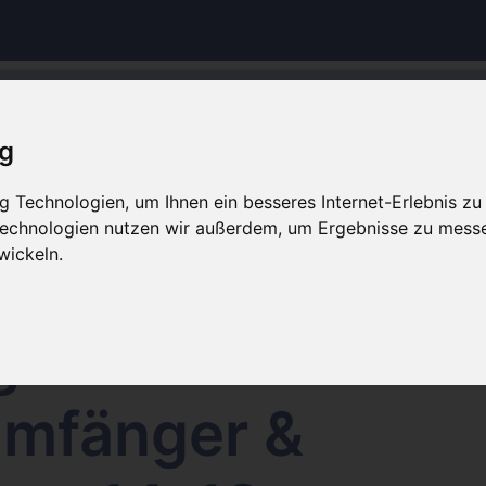
Hinweis Offline
ig
op wird aktuell gewartet. Es werden keine Bestellungen 
 Technologien, um Ihnen ein besseres Internet-Erlebnis zu
Weiteres bearbeitet.
 Technologien nutzen wir außerdem, um Ergebnisse zu mess
wickeln.
ringe mit Löchern
ge mit Löchern
umfänger &