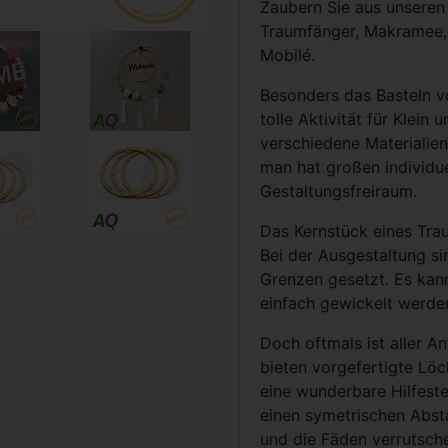
Zaubern Sie aus unseren 
Traumfänger, Makramee,
Mobilé.
Besonders das Basteln v
tolle Aktivität für Klein
verschiedene Materialie
man hat großen individue
Gestaltungsfreiraum.
Das Kernstück eines Tra
Bei der Ausgestaltung si
Grenzen gesetzt. Es kan
einfach gewickelt werde
Doch oftmals ist aller A
bieten vorgefertigte Löc
eine wunderbare Hilfeste
einen symetrischen Abs
und die Fäden verrutsche