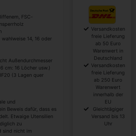
liffenem, FSC-
ensperrholz
Versandkosten
m
freie Lieferung
wahlweise 14, 16 oder
ab 50 Euro
Warenwert in
Deutschland
richt Außendurchmesser
Versandkosten
16 cm: 16 Löcher usw.)
freie Lieferung
 IF20 (3 Lagen quer
ab 250 Euro
Warenwert
innerhalb der
le und
EU
in Beweis dafür, dass es
Gleichtägiger
elt. Etwaige Utensilien
Versand bis 13
diglich zu
Uhr
sind nicht im