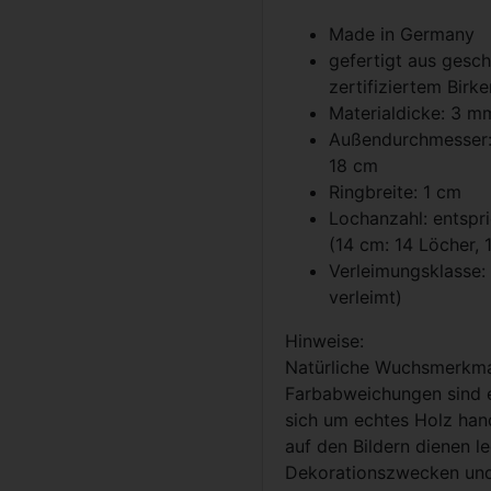
Made in Germany
gefertigt aus gesch
zertifiziertem Birk
Materialdicke: 3 m
Außendurchmesser: 
18 cm
Ringbreite: 1 cm
Lochanzahl: entsp
(14 cm: 14 Löcher, 
Verleimungsklasse:
verleimt)
Hinweise:
Natürliche Wuchsmerkma
Farbabweichungen sind e
sich um echtes Holz hand
auf den Bildern dienen le
Dekorationszwecken und 