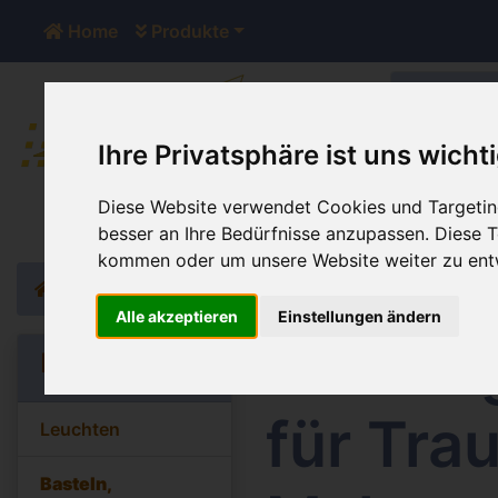
Home
Produkte
Ihre Privatsphäre ist uns wicht
Der Sh
Diese Website verwendet Cookies und Targeting
besser an Ihre Bedürfnisse anzupassen. Diese
kommen oder um unsere Website weiter zu ent
Home
Katalog
Basteln, Dekorieren, Schenken
Holz
Alle akzeptieren
Einstellungen ändern
Holzrin
Kategorien
für Tra
Leuchten
Basteln,