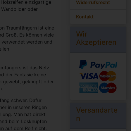
Holzreifen einzigartige
Widerrufsrecht
 Wandbilder oder
Kontakt
on Traumfängern ist eine
Wir
 und Groß. Es können viele
Akzeptieren
n verwendet werden und
llen
umfängers ist das Netz.
nd der Fantasie keine
n gewebt, geknüpft oder
n.
nfang schwer. Dafür
her in unseren Ringen
Versandarte
llung. Man hat direkt
n
tand beim Losknüpfen
n auf dem Reif nicht.