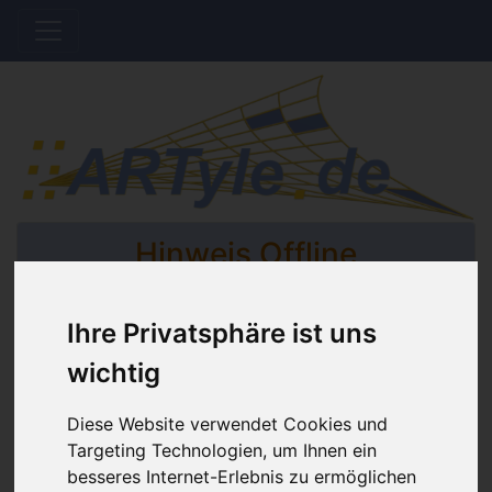
Hinweis Offline
Ihre Privatsphäre ist uns
Der Shop wird aktuell gewartet. Es werden
keine Bestellungen bis auf Weiteres bearbeitet.
wichtig
Diese Website verwendet Cookies und
Home
Katalog
Ordnen und Sortieren
Targeting Technologien, um Ihnen ein
besseres Internet-Erlebnis zu ermöglichen