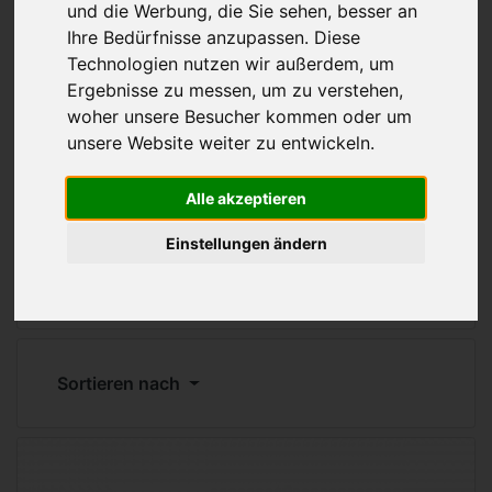
Ordnen und Sortieren
und die Werbung, die Sie sehen, besser an
Ihre Bedürfnisse anzupassen. Diese
Technologien nutzen wir außerdem, um
Stilvolle Einrichtungsgegenstände und
Ergebnisse zu messen, um zu verstehen,
originelle Accessoires für Zuhause, den
woher unsere Besucher kommen oder um
Schreibtisch oder zur Warenpräsentation
unsere Website weiter zu entwickeln.
Ordnungstalente, die Funktionalität mit
modernem und innvoativem Desing
verbinden
Alle akzeptieren
Schmuckstücke aus Holz mit Liebe zum
Einstellungen ändern
Detail - entworfen and hergestellt in
Deutschland
Sortieren nach