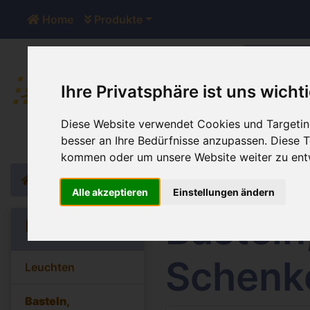
Home
Produkte
Ihre Privatsphäre ist uns wicht
Der Sh
Diese Website verwendet Cookies und Targeting
besser an Ihre Bedürfnisse anzupassen. Diese
kommen oder um unsere Website weiter zu ent
Home
Katalog
Basteln, Dekorieren, Schenken
Alle akzeptieren
Einstellungen ändern
Basteln
Kategorien
Schenk
Leuchten
Basteln,