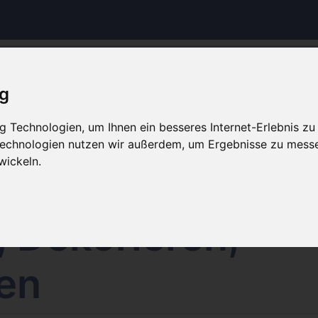
Hinweis Offline
ig
op wird aktuell gewartet. Es werden keine Bestellungen 
 Technologien, um Ihnen ein besseres Internet-Erlebnis zu
Weiteres bearbeitet.
 Technologien nutzen wir außerdem, um Ergebnisse zu mess
wickeln.
, Dekorieren,
en