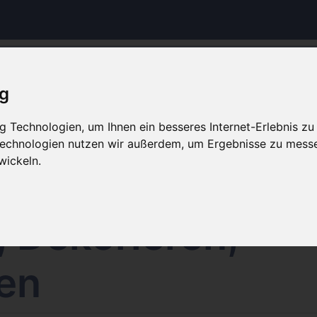
Hinweis Offline
ig
op wird aktuell gewartet. Es werden keine Bestellungen 
 Technologien, um Ihnen ein besseres Internet-Erlebnis zu
Weiteres bearbeitet.
 Technologien nutzen wir außerdem, um Ergebnisse zu mess
wickeln.
, Dekorieren,
en