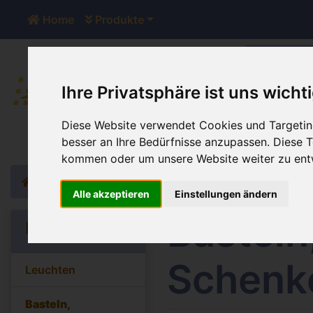
Home
Produkte
Ihre Privatsphäre ist uns wicht
Der Sh
Diese Website verwendet Cookies und Targeting
besser an Ihre Bedürfnisse anzupassen. Diese
kommen oder um unsere Website weiter zu ent
Home
Katalog
Basteln, Dekorieren, Schenken
Alle akzeptieren
Einstellungen ändern
Basteln
Kategorien
Schenk
Leuchten
Basteln,