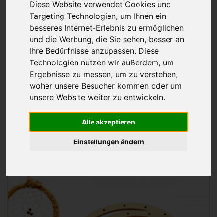
Basteln, Dekorieren, Schenken
Diese Website verwendet Cookies und
Targeting Technologien, um Ihnen ein
besseres Internet-Erlebnis zu ermöglichen
Zubehör für fantasiereiche Bastler und
und die Werbung, die Sie sehen, besser an
Handwerker
Ihre Bedürfnisse anzupassen. Diese
Laserteilchen für kreative Köpfe und
Technologien nutzen wir außerdem, um
vielfältige Anwendungen
Ergebnisse zu messen, um zu verstehen,
Individuelle Geschenke aus Holz mit Liebe
woher unsere Besucher kommen oder um
zum Detail - entworfen und hergestellt in
unsere Website weiter zu entwickeln.
Deutschland
Alle akzeptieren
Einstellungen ändern
Sortieren nach