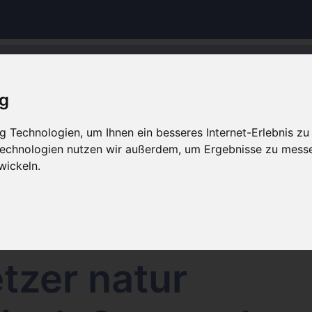
Hinweis Offline
ig
op wird aktuell gewartet. Es werden keine Bestellungen 
Weiteres bearbeitet.
 Technologien, um Ihnen ein besseres Internet-Erlebnis zu
 Technologien nutzen wir außerdem, um Ergebnisse zu mess
wickeln.
scheiben quadratisch
heiben
tzer natur