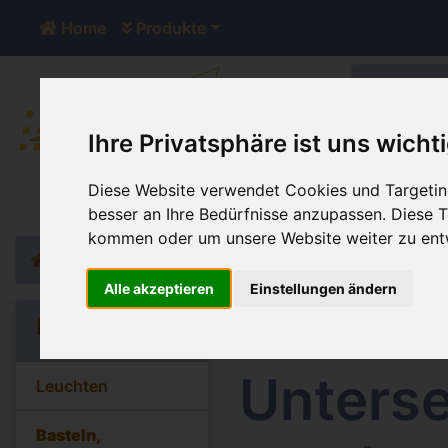
Home
Produkte
Ihre Privatsphäre ist uns wicht
Der Sh
Diese Website verwendet Cookies und Targeting
besser an Ihre Bedürfnisse anzupassen. Diese
kommen oder um unsere Website weiter zu ent
Home
Katalog
Basteln, Dekorieren, Schenken
Holz
Alle akzeptieren
Einstellungen ändern
Holzsc
Kategorien
Unterse
Leuchten
Basteln,