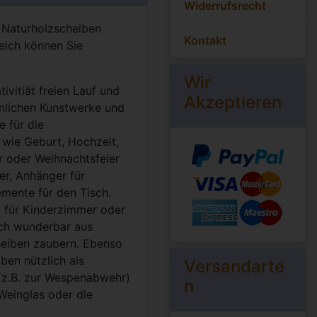
Widerrufsrecht
 Naturholzscheiben
Kontakt
eich können Sie
Wir
tivitiät freien Lauf und
Akzeptieren
sönlichen Kunstwerke und
e für die
 wie Geburt, Hochzeit,
r oder Weihnachtsfeier
er, Anhänger für
mente für den Tisch.
. für Kinderzimmer oder
ich wunderbar aus
heiben zaubern. Ebenso
ben nützlich als
Versandarte
(z.B. zur Wespenabwehr)
n
 Weinglas oder die