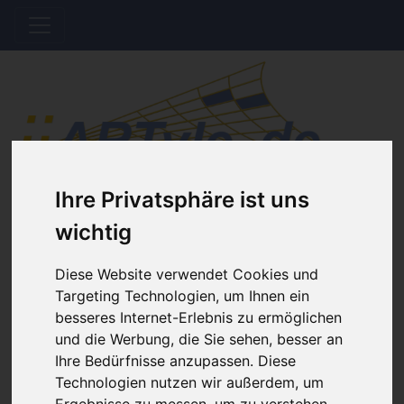
Ihre Privatsphäre ist uns
Hinweis Offline
wichtig
Der Shop wird aktuell gewartet. Es werden
Diese Website verwendet Cookies und
keine Bestellungen bis auf Weiteres bearbeitet.
Targeting Technologien, um Ihnen ein
besseres Internet-Erlebnis zu ermöglichen
und die Werbung, die Sie sehen, besser an
Home
Katalog
Basteln, Dekorieren, Schenken
Ihre Bedürfnisse anzupassen. Diese
Zunftzeichen
Technologien nutzen wir außerdem, um
Ergebnisse zu messen, um zu verstehen,