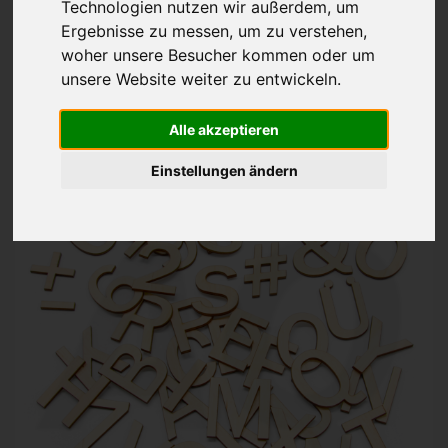
Technologien nutzen wir außerdem, um
Buchstaben Zahlen
Ergebnisse zu messen, um zu verstehen,
Schriftzeichen
woher unsere Besucher kommen oder um
Holz natur
4 cm
unsere Website weiter zu entwickeln.
ab 1,00€
Alle akzeptieren
inkl. 19% MwSt. zzgl.
Versand
Einstellungen ändern